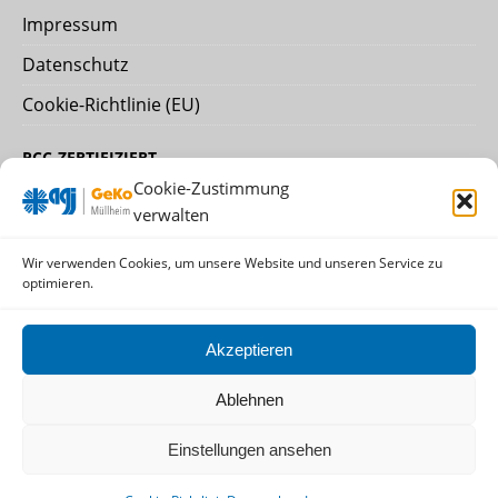
Impressum
Datenschutz
Cookie-Richtlinie (EU)
PCC-ZERTIFIZIERT
Cookie-Zustimmung
verwalten
Wir verwenden Cookies, um unsere Website und unseren Service zu
nach DIN EN ISO 9001:2015
optimieren.
DER TRÄGER:
Akzeptieren
AGJ-Fachverband für Prävention und
Rehabilitation in der Erzdiözese Freiburg e.V.
Ablehnen
Einstellungen ansehen